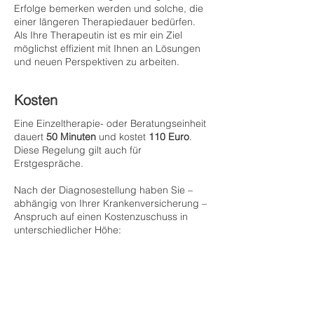
Erfolge bemerken werden und solche, die
einer längeren Therapiedauer bedürfen.
Als Ihre Therapeutin ist es mir ein Ziel
möglichst effizient mit Ihnen an Lösungen
und neuen Perspektiven zu arbeiten.
Kosten
Eine Einzeltherapie- oder Beratungseinheit
dauert
50 Minuten
und kostet
110 Euro
.
Diese Regelung gilt auch für
Erstgespräche.
Nach der Diagnosestellung haben Sie –
abhängig von Ihrer Krankenversicherung –
Anspruch auf einen Kostenzuschuss in
unterschiedlicher Höhe:​
ÖGK
– Österreichische
Gesundheitskasse:
33,70 Euro
SVS
– Sozialversicherung der
Selbständigen:
50,00 Euro